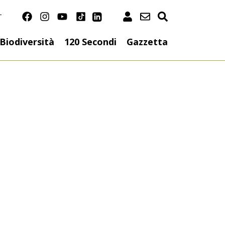
T
on
Biodiversità
120 Secondi
Gazzetta