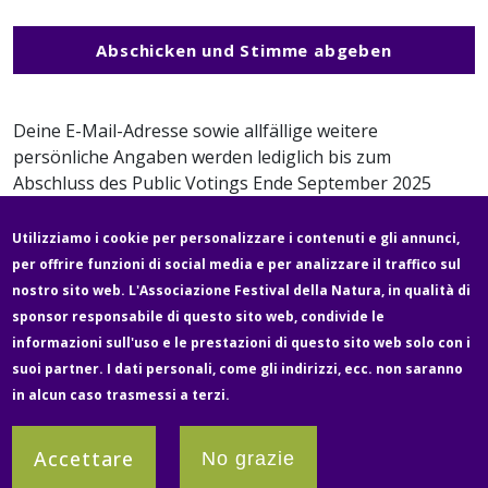
Abschicken und Stimme abgeben
Deine E-Mail-Adresse sowie allfällige weitere
persönliche Angaben werden lediglich bis zum
Abschluss des Public Votings Ende September 2025
gespeichert, nicht an Dritte weitergegeben und nach
Abschluss des Wettbewerbs gelöscht. Mehr zum
Utilizziamo i cookie per personalizzare i contenuti e gli annunci,
Datenschutz
.
per offrire funzioni di social media e per analizzare il traffico sul
Fußzeile
nostro sito web. L'Associazione Festival della Natura, in qualità di
Newsletter
Über uns
Contatto
Media
sponsor responsabile di questo sito web, condivide le
informazioni sull'uso e le prestazioni di questo sito web solo con i
suoi partner. I dati personali, come gli indirizzi, ecc. non saranno
Legale e protezione dei dati
Impressum
in alcun caso trasmessi a terzi.
Partner
Accettare
No grazie