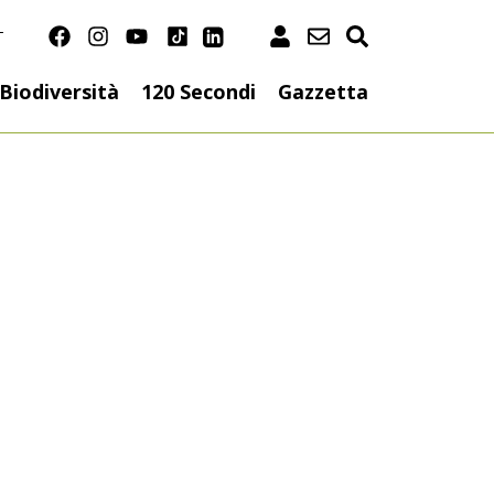
T
on
Biodiversità
120 Secondi
Gazzetta