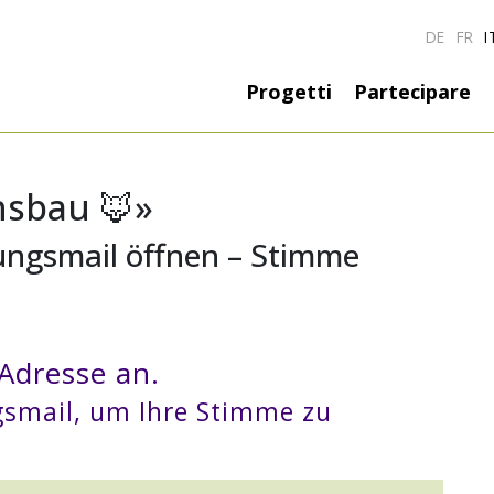
DE
FR
I
Hauptnavigati
Progetti
Partecipare
hsbau 🦊»
ungsmail öffnen – Stimme
 Adresse an.
ngsmail, um Ihre Stimme zu