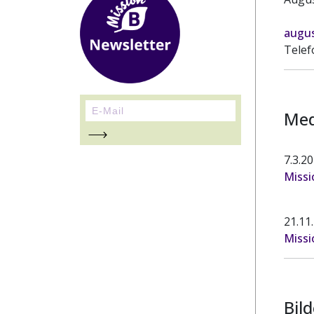
augus
Telef
Med
7.3.2
Missi
21.11
Missi
Bil