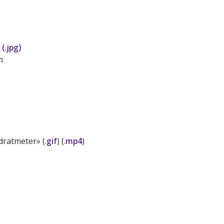
»
(.jpg)
h
ratmeter» (.
gif
) (.
mp4
)