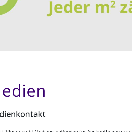
edien
dienkontakt
t Pfluger steht Medienschaffenden für Auskünfte gern zur