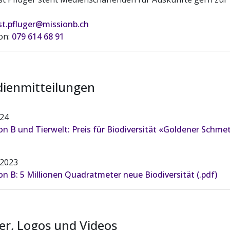
t.pfluger@missionb.ch
on:
079 614 68 91
ienmitteilungen
024
on B und Tierwelt: Preis für Biodiversität «Goldener Schmett
.2023
on B: 5 Millionen Quadratmeter neue Biodiversität (.pdf)
der, Logos und Videos