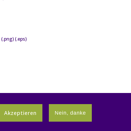
m
(.png)
(.eps)
Akzeptieren
Nein, danke
Partner:innen