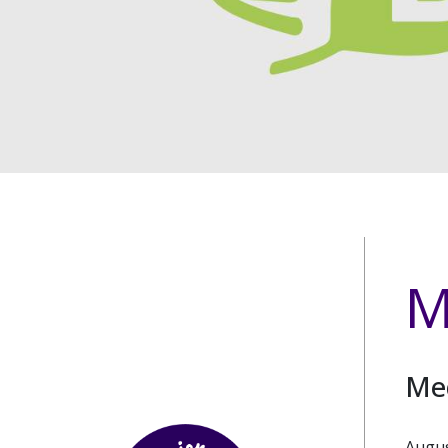
M
Me
Augus