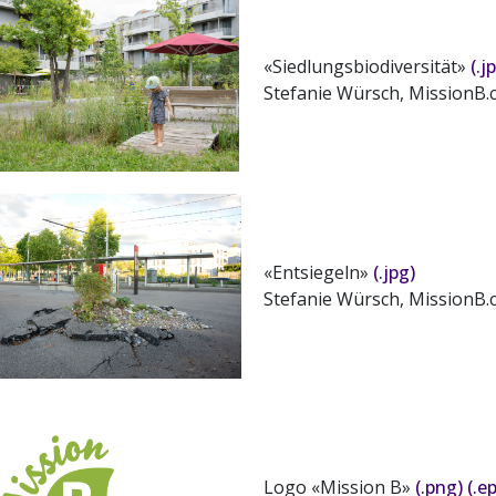
«Siedlungsbiodiversität»
(.j
Stefanie Würsch, MissionB.
«Entsiegeln»
(.jpg)
Stefanie Würsch, MissionB.
Logo «Mission B»
(.png)
(.e