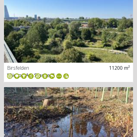
Birsfelden
11200 m²
"Biotop Am Stausee"