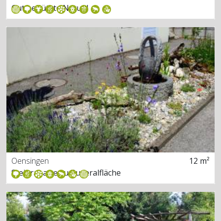
Gut behütete Natur !
Oensingen
12 m²
Steinrabatte zu Ruderalfläche