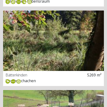
Wildbienen-Lebensraum
Bätterkinden
5269 m²
Hopfenschachen