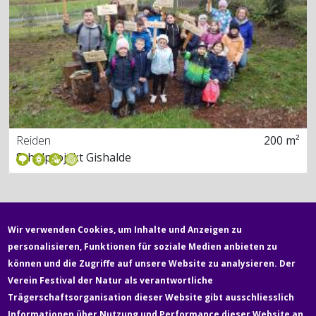
Reiden
200 m²
Schulprojekt Gishalde
Wir verwenden Cookies, um Inhalte und Anzeigen zu
personalisieren, Funktionen für soziale Medien anbieten zu
können und die Zugriffe auf unsere Website zu analysieren. Der
Verein Festival der Natur als verantwortliche
Fußzeile
Trägerschaftsorganisation dieser Website gibt ausschliesslich
Newsletter
Über uns
Kontakt
Medien
Informationen über Nutzung und Performance dieser Website an