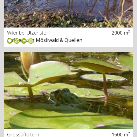
Wiler bei Utzenstorf
2000 m²
Aufwertung Mösliwald & Quellen
Grossaffoltern
1600 m²