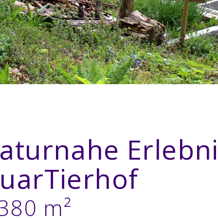
aturnahe Erlebni
uarTierhof
'380 m²