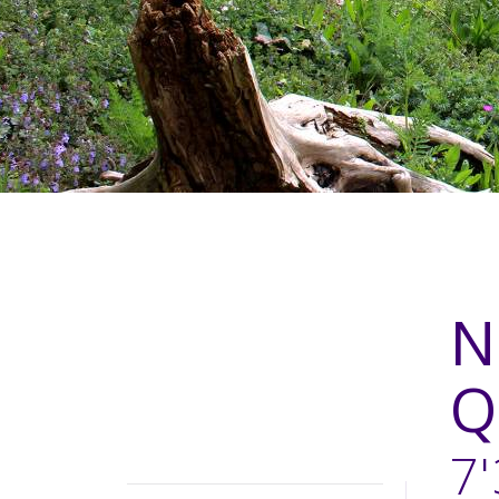
N
Q
7