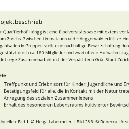
rojektbeschrieb
r QuarTierhof Höngg ist eine Biodiversitätsoase mit extensiver 
um Zürichs. Zwischen Limmatauen und Hönggerwald erfüllt er eine 
ganisation in Gruppen stellt eine nachhaltige Bewirtschaftung durc
gestützt durch ca. 180 Mitglieder und zwei offene Hofnachmitta
ndet rege Zusammenarbeit mit der Verpächterin Grün Stadt Zürich 
ele
Treffpunkt und Erlebnisort für Kinder, Jugendliche und 
Betätigungsfeld für alle, die in Kontakt mit der Natur tret
Anregung des sozialen Zusammenlebens
Erhalt des besonderen Lebensraums kultivierter Bewirts
ldquellen: Bild 1: © Helga Labermeier | Bild 2&3:
© Rebecca Löts