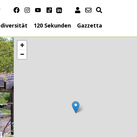
T
n
diversität
120 Sekunden
Gazzetta
+
−