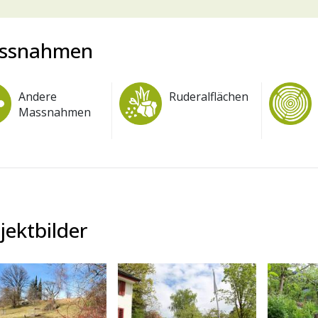
ssnahmen
Andere
Ruderalflächen
Massnahmen
jektbilder