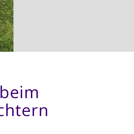
 beim
chtern