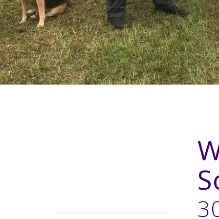
W
S
3