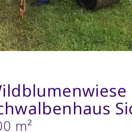
ildblumenwiese
chwalbenhaus Si
00 m²