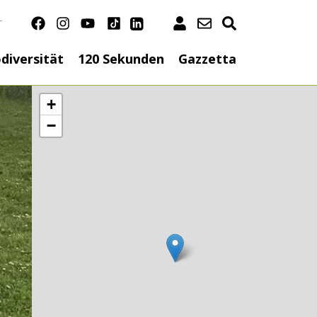
T
n
diversität
120 Sekunden
Gazzetta
+
−