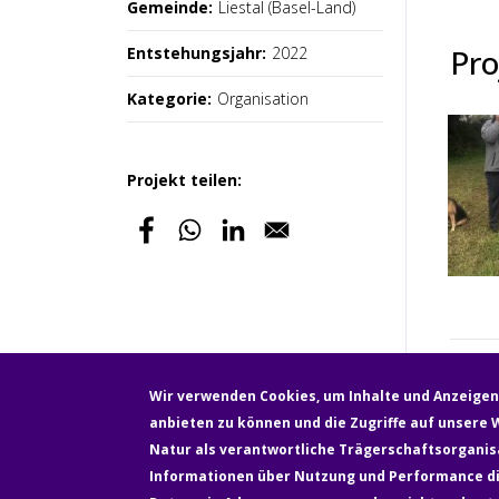
Gemeinde:
Liestal (Basel-Land)
Pro
Entstehungsjahr:
2022
Kategorie:
Organisation
Projekt teilen:
Wir verwenden Cookies, um Inhalte und Anzeigen 
anbieten zu können und die Zugriffe auf unsere W
Fußzeile
Natur als verantwortliche Trägerschaftsorganisa
Newsletter
Über uns
Kontakt
Informationen über Nutzung und Performance die