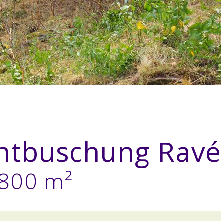
ntbuschung Rav
'800 m²