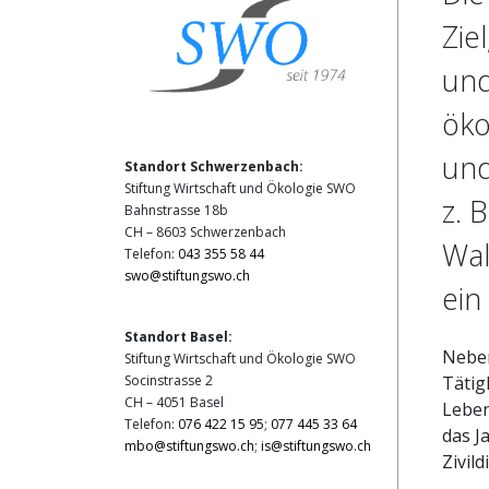
Zie
und
öko
und
Standort Schwerzenbach:
Stiftung Wirtschaft und Ökologie SWO
z. 
Bahnstrasse 18b
CH – 8603 Schwerzenbach
Wal
Telefon:
043 355 58 44
swo@stiftungswo.ch
ein
Standort Basel:
Neben
Stiftung Wirtschaft und Ökologie SWO
Tätig
Socinstrasse 2
CH – 4051 Basel
Leben
Telefon:
076 422 15 95
;
077 445 33 64
das J
mbo@stiftungswo.ch
;
is@stiftungswo.ch
Zivil