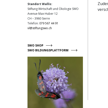
Zudem
Standort Wallis:
versc
Stiftung Wirtschaft und Ökologie SWO
Avenue Max-Huber 12
CH – 3960 Sierre
Telefon:
079 567 44 91
vl@stiftungswo.ch
SWO SHOP
SWO BILDUNGSPLATTFORM