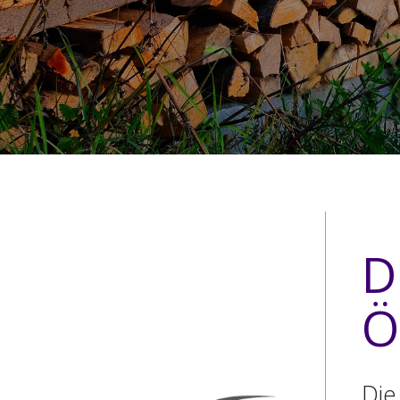
D
Ö
Die