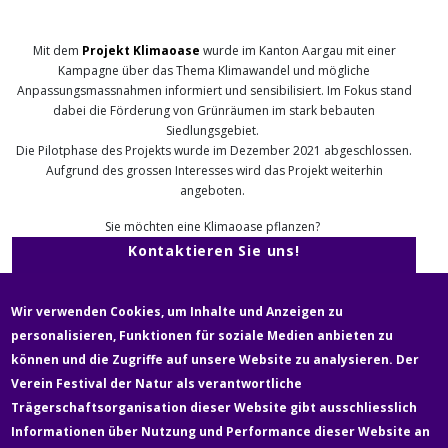
Mit dem
Projekt Klimaoase
wurde im Kanton Aargau mit einer
Kampagne über das Thema Klimawandel und mögliche
Anpassungsmassnahmen informiert und sensibilisiert. Im Fokus stand
dabei die Förderung von Grünräumen im stark bebauten
Siedlungsgebiet.
Die Pilotphase des Projekts wurde im Dezember 2021 abgeschlossen.
Aufgrund des grossen Interesses wird das Projekt weiterhin
angeboten.
Sie möchten eine Klimaoase pflanzen?
Kontaktieren Sie uns!
Wir verwenden Cookies, um Inhalte und Anzeigen zu
Klimaoasen gedeihen auch in der Innerschweiz. Die Aargauer Initiative
personalisieren, Funktionen für soziale Medien anbieten zu
hat damit Nachahmer gefunden:
Klimaoasen Innerschweiz
können und die Zugriffe auf unsere Website zu analysieren. Der
Verein Festival der Natur als verantwortliche
Fußzeile
Trägerschaftsorganisation dieser Website gibt ausschliesslich
Newsletter
Über uns
Kontakt
Medien
Informationen über Nutzung und Performance dieser Website an