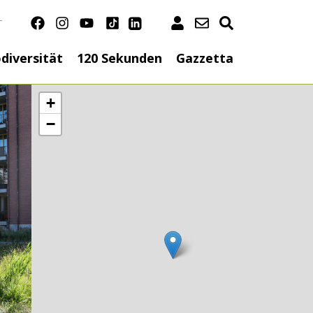
T
n
diversität
120 Sekunden
Gazzetta
+
−