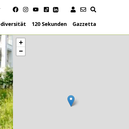
T
n
diversität
120 Sekunden
Gazzetta
+
−