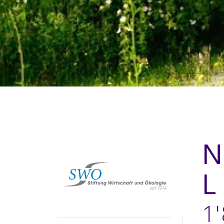
N
L
1