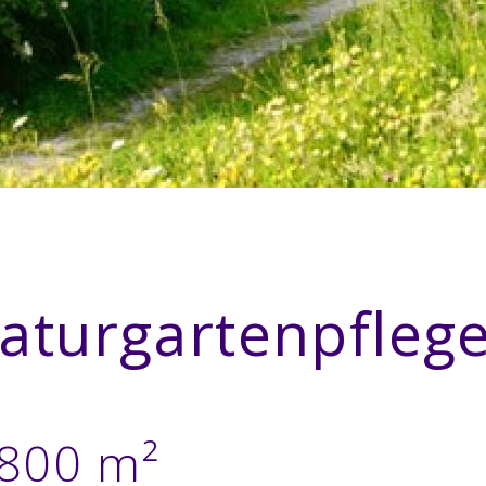
aturgartenpfleg
'800 m²