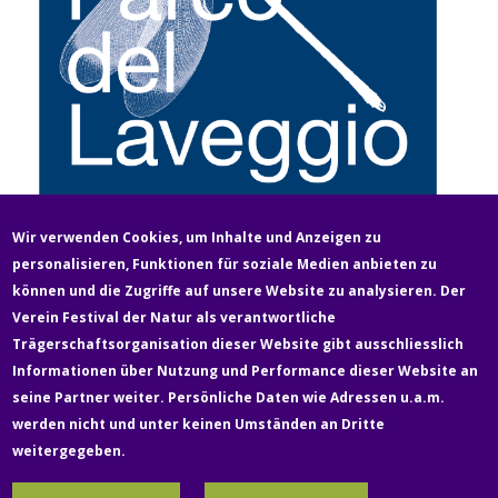
Wir verwenden Cookies, um Inhalte und Anzeigen zu
info@parcolaveggio.ch
personalisieren, Funktionen für soziale Medien anbieten zu
www.parcolaveggio.ch
können und die Zugriffe auf unsere Website zu analysieren. Der
Verein Festival der Natur als verantwortliche
Fußzeile
Trägerschaftsorganisation dieser Website gibt ausschliesslich
Newsletter
Über uns
Kontakt
Medien
Informationen über Nutzung und Performance dieser Website an
seine Partner weiter. Persönliche Daten wie Adressen u.a.m.
werden nicht und unter keinen Umständen an Dritte
Rechtliches & Datenschutz
Impressum
weitergegeben.