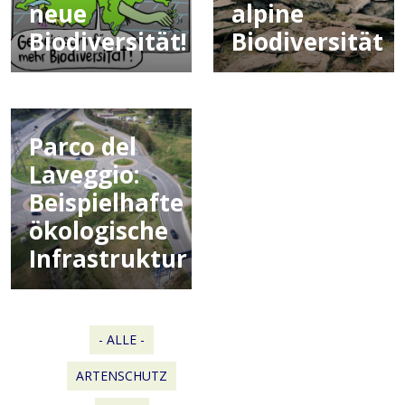
neue
alpine
Biodiversität!
Biodiversität
Parco del
Laveggio:
Beispielhafte
ökologische
Infrastruktur
- ALLE -
ARTENSCHUTZ