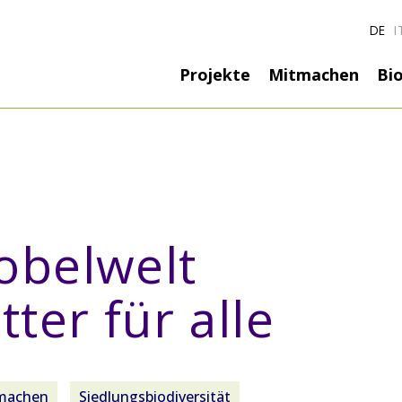
DE
I
Hauptnavigatio
Projekte
Mitmachen
Bio
obelwelt
itter für alle
machen
Siedlungsbiodiversität