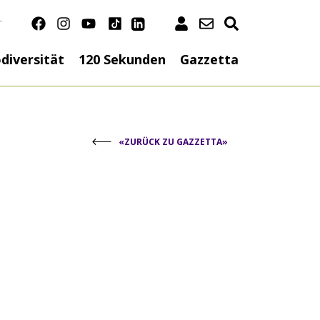
T
n
diversität
120 Sekunden
Gazzetta
«ZURÜCK ZU GAZZETTA»