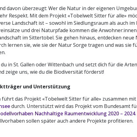
ind davon überzeugt: Wer die Natur in der eigenen Umgebu
ehr Respekt. Mit dem Projekt «Tobelwelt Sitter für alle» möc
verse Landschaft ist – sowohl im Siedlungsraum als auch i
einsätze und drei Naturpfade kommen die Anwohner:innen i
andschaft im Sittertobel. Sie gehen hinaus, entdecken neu
ch lernen sie, wie sie der Natur Sorge tragen und was sie f
en.
 du in St. Gallen oder Wittenbach und setzt dich für die Arte
nd zeige uns, wie du die Biodiversität förderst!
ektträger und Unterstützung
 führt das Projekt «Tobelwelt Sitter für alle» zusammen mit
nsee
durch. Unterstützt wird das Projekt vom Bundesamt f
odellvorhaben Nachhaltige Raumentwicklung 2020 – 2024
lvorhaben sollen später auch andere Projekte profitieren.