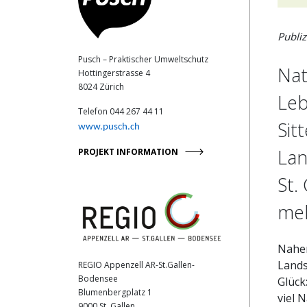
Publi
Pusch – Praktischer Umweltschutz
Nat
Hottingerstrasse 4
8024 Zürich
Leb
Telefon 044 267 44 11
Sit
www.pusch.ch
Lan
PROJEKT INFORMATION
St.
meh
Naher
Lands
REGIO Appenzell AR-St.Gallen-
Bodensee
Glück
Blumenbergplatz 1
viel 
9000 St. Gallen