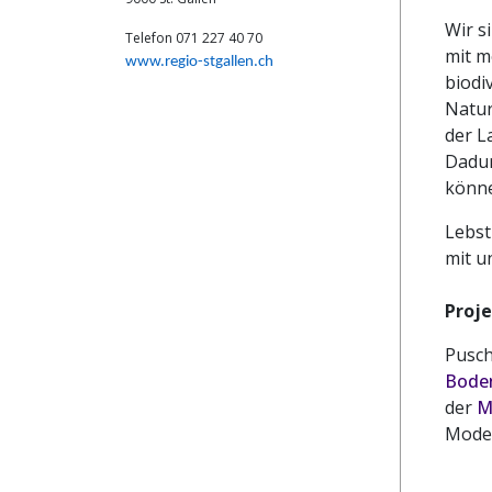
Wir s
Telefon 071 227 40 70
mit m
www.regio-stgallen.ch
biodi
Natur
der L
Dadur
könn
Lebst
mit u
Proj
Pusch
Bode
der
M
Model