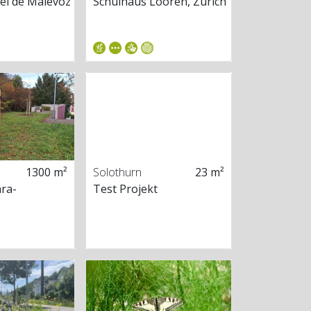
rel de Malévoz
Schulhaus Looren, Zürich
1300 m²
Solothurn
23 m²
ra-
Test Projekt