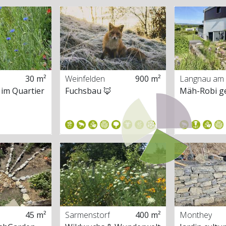
30 m²
Weinfelden
900 m²
Langnau am 
 im Quartier
Fuchsbau 🦊
bis
Mäh-Robi ge
45 m²
Sarmenstorf
400 m²
Monthey