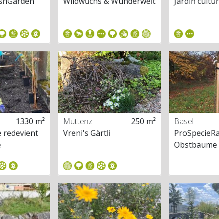
ushGarden
Wildwuchs & Wunderwelt
Jardin cultu
1330 m²
Muttenz
250 m²
Basel
e redevient
Vreni's Gärtli
ProSpecieRa
e
Obstbäume