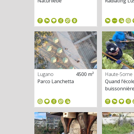
Naturliebe
Radiating L
Lugano
4500 m²
Haute-Sorne
Parco Lanchetta
Quand l’écol
buissonnièr