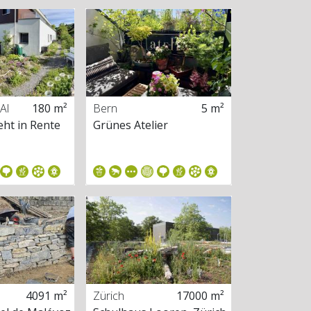
Al
180 m²
Bern
5 m²
ht in Rente
Grünes Atelier
4091 m²
Zürich
17000 m²