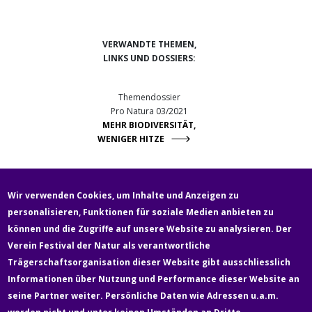
VERWANDTE THEMEN,
LINKS UND DOSSIERS:
Themendossier
Pro Natura 03/2021
MEHR BIODIVERSITÄT,
WENIGER HITZE
«Klimaoase» Naturama
Wir verwenden Cookies, um Inhalte und Anzeigen zu
ANPASSUNGSPROJEKT AN
personalisieren, Funktionen für soziale Medien anbieten zu
DEN KLIMAWANDEL
können und die Zugriffe auf unsere Website zu analysieren. Der
Verein Festival der Natur als verantwortliche
Fußzeile
Trägerschaftsorganisation dieser Website gibt ausschliesslich
Newsletter
Über uns
Kontakt
Medien
Informationen über Nutzung und Performance dieser Website an
seine Partner weiter. Persönliche Daten wie Adressen u.a.m.