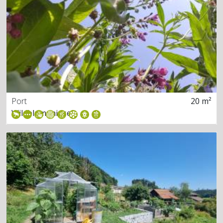
Port
20 m²
Wildblumeninsel