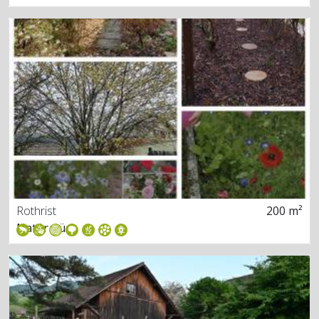
Rothrist
200 m²
Natür pür