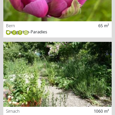
Bern
65 m²
Stadtgarten-Paradies
Sirnach
1060 m²