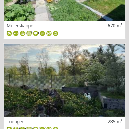
Meierskappel
670 m²
Kraut und Rübe
Triengen
285 m²
Garten voller Leben