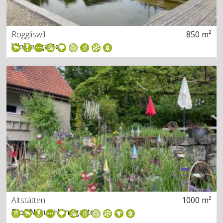
Roggliswil
850 m²
Weidengarten
Altstätten
1000 m²
Bio&Natur Hanggarten