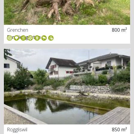
Grenchen
800 m²
Familiengarten
Roggliswil
850 m²