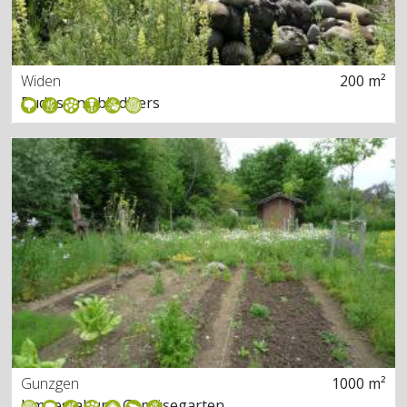
Widen
200 m²
Rudus und biodivers
Gunzgen
1000 m²
Umgestaltung Gemüsegarten