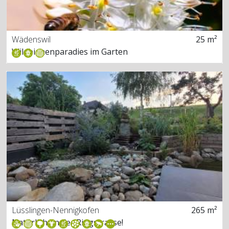
Wädenswil
25 m²
Wildbienenparadies im Garten
Lüsslingen-Nennigkofen
265 m²
Natürlich an der Ringstrasse!