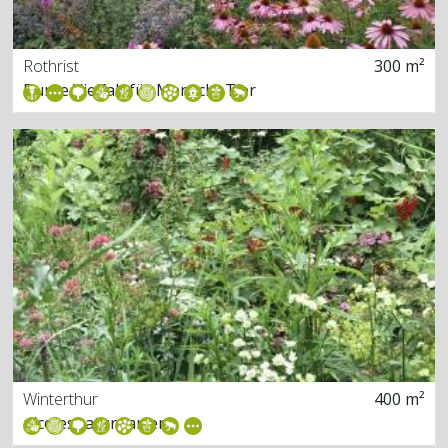
Rothrist
300 m²
Bunte Vielfalt für Mensch+Tier
Winterthur
400 m²
nicolesnaturgarten