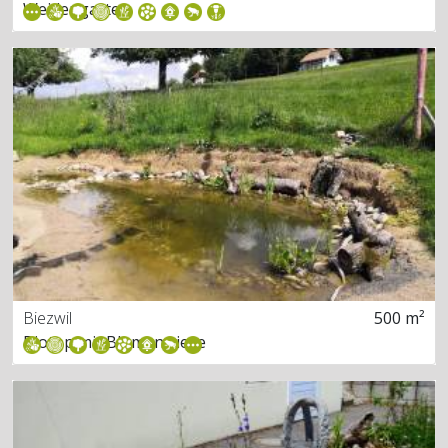
Weidengarten
Biezwil
500 m²
Biotop mit Blumenwiese