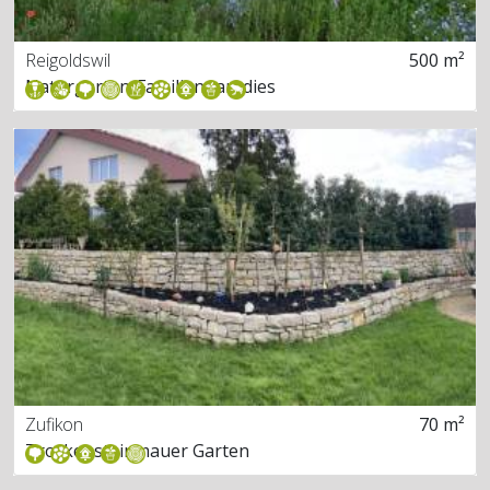
Reigoldswil
500 m²
Naturgarten-Familienparadies
Zufikon
70 m²
Trockensteinmauer Garten