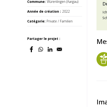
Commune:
Würenlingen (Aargau)
D
Année de création :
2022
Ic
Sc
Catégorie:
Private / Familien
Partager le projet :
Me
Ima