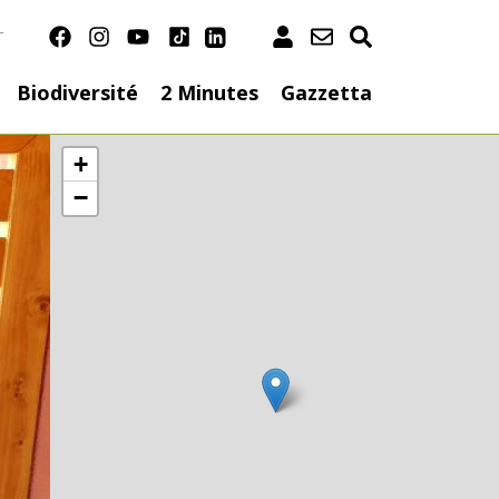
T
ation
Biodiversité
2 Minutes
Gazzetta
+
−