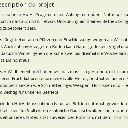
escription du projet
r sind beim Hof+ -Programm seit Anfang mit dabei – Natur soll a
türlich darf auch Natur etwas Unordnung auf meinen Betrieb bring
d zubetoniert sein.
s fängt bei unseren Plätzen und Erschliessungswegen an. Wir hab
f. Auch auf unversiegelten Böden kann Natur gedeihen, Vögel und 
 dazu: Im Winter gehen die Kühe zwei bis dreimal die Woche hina
otz Eis nicht aus.
ser Wildbienenhotel haben wir, das muss ich gestehen, nicht nur d
seren Fruchtkulturen enorm wertvolle Helfer, bestäuben unsere A
stäuberinsekten wie Schmetterlinge, Wespen, Hornissen und Flie
nd wichtig für unseren Betrieb!
nk den Hof+ -Massnahmen ist unser Betrieb naturnah geworden
tkehlchen. Im Stall nisten zahlreiche Rauchschwalben und machen 
weit unseres Hofes sitzt zuweilen der Rotmilan, mit dem ich mich 