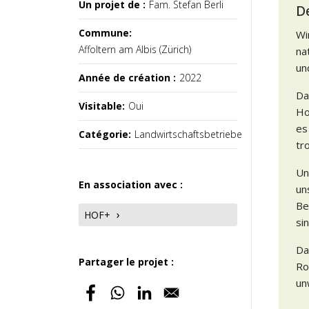
Un projet de :
Fam. Stefan Berli
D
Commune:
Wi
Affoltern am Albis (Zürich)
na
un
Année de création :
2022
Da
Visitable:
Oui
Ho
es
Catégorie:
Landwirtschaftsbetriebe
tr
Un
En association avec :
un
Be
HOF+
si
Da
Partager le projet :
Ro
un