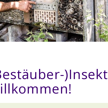
Bestäuber-)Insek
illkommen!