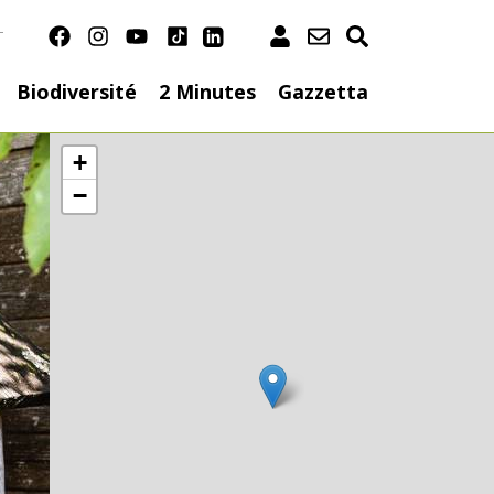
T
ation
Biodiversité
2 Minutes
Gazzetta
+
−