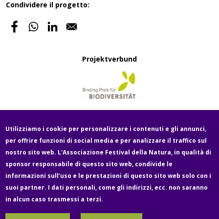
Condividere il progetto:
Projektverbund
Utilizziamo i cookie per personalizzare i contenuti e gli annunci,
per offrire funzioni di social media e per analizzare il traffico sul
Fußzeile
nostro sito web. L'Associazione Festival della Natura, in qualità di
Newsletter
Über uns
Contatto
Media
sponsor responsabile di questo sito web, condivide le
informazioni sull'uso e le prestazioni di questo sito web solo con i
suoi partner. I dati personali, come gli indirizzi, ecc. non saranno
Legale e protezione dei dati
Impressum
in alcun caso trasmessi a terzi.