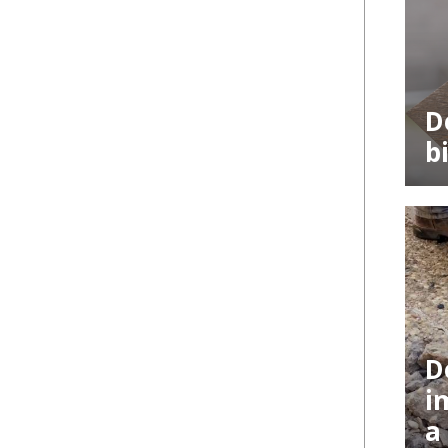
D
b
D
i
a