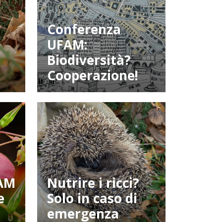
Conferenza
UFAM:
Biodiversità?
Cooperazione!
FAM
Nutrire i ricci?
e
Solo in caso di
emergenza