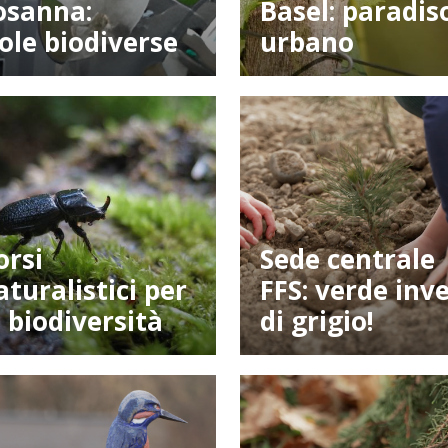
osanna:
Basel: paradis
sole biodiverse
urbano
orsi
Sede centrale
aturalistici per
FFS: verde inv
a biodiversità
di grigio!