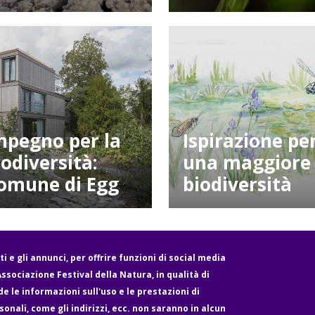
mpegno per la
Ispirazione pe
iodiversità:
una maggiore
omune di Egg
biodiversità
i e gli annunci, per offrire funzioni di social media
'Associazione Festival della Natura, in qualità di
e le informazioni sull'uso e le prestazioni di
Media
Legale e protezione dei dati
Impressum
sonali, come gli indirizzi, ecc. non saranno in alcun