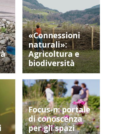
«Connessioni
naturali»:
 à
Agricoltura e
biodiversità
Focus-n: portale
di conoscenza
i
per gli spazi