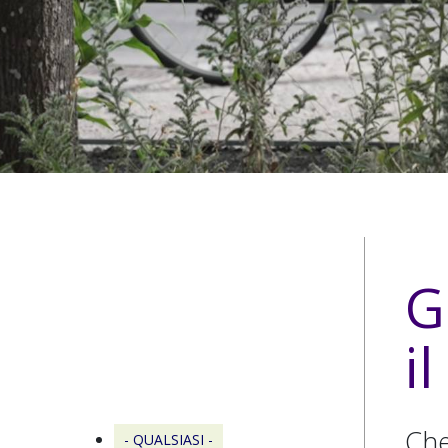
G
i
Che
- QUALSIASI -