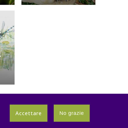
r
Accettare
No grazie
Partner