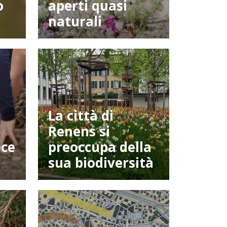
o
aperti quasi
naturali
La città di
Renens si
ece
preoccupa della
sua biodiversità