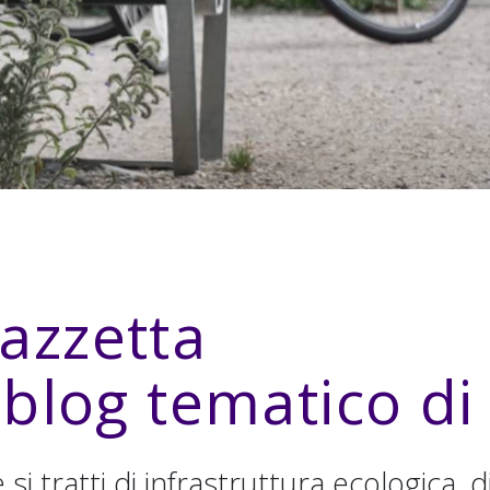
azzetta
l blog tematico d
 si tratti di infrastruttura ecologica,