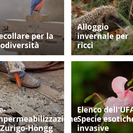
Alloggio
ecollare per la
invernale per
iodiversità
ricci
e-
Elenco dell'U
mpermeabilizzazione
Specie esotich
 Zurigo-Höngg
invasive