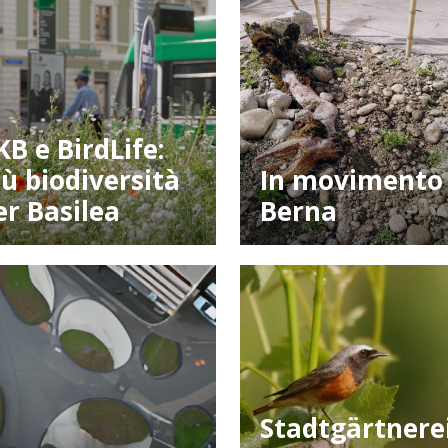
KB e BirdLife:
iù biodiversità
In movimento
er Basilea
Berna
Stadtgärtnere