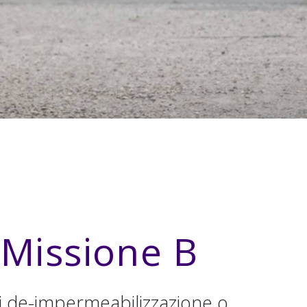
i Missione B
 di de-impermeabilizzazione o