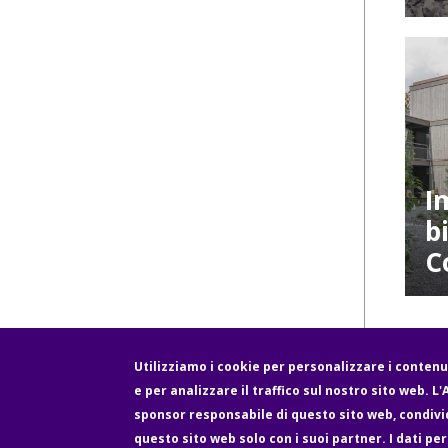
I
b
C
Utilizziamo i cookie per personalizzare i contenut
e per analizzare il traffico sul nostro sito web. L
Fußzeile
sponsor responsabile di questo sito web, condivid
Newsletter
Über uns
Contatto
questo sito web solo con i suoi partner. I dati per