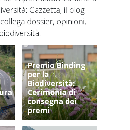
versità: Gazzetta, il blog
ollega dossier, opinioni,
iodiversità.
Premio Binding
per la
Biodiversità:
tura
Cerimonia di
consegna dei
premi