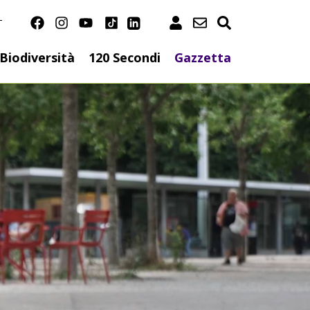
T
on
Biodiversità
120 Secondi
Gazzetta