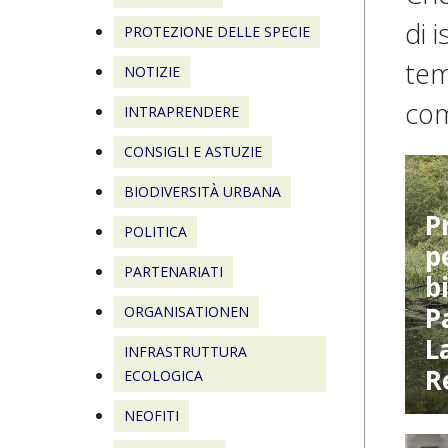
di 
PROTEZIONE DELLE SPECIE
tem
NOTIZIE
com
INTRAPRENDERE
CONSIGLI E ASTUZIE
BIODIVERSITÀ URBANA
P
POLITICA
p
PARTENARIATI
b
P
ORGANISATIONEN
L
INFRASTRUTTURA
R
ECOLOGICA
NEOFITI