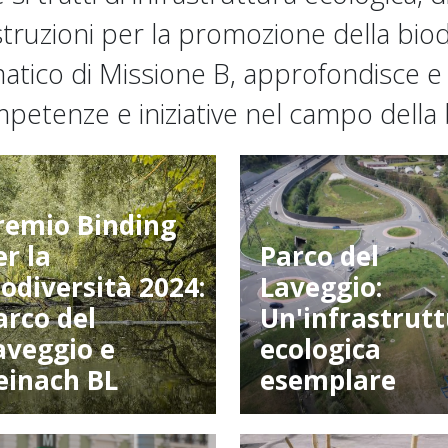
istruzioni per la promozione della biodi
atico di Missione B, approfondisce e c
petenze e iniziative nel campo della b
remio Binding
er la
Parco del
iodiversità 2024:
Laveggio:
arco del
Un'infrastrut
aveggio e
ecologica
einach BL
esemplare