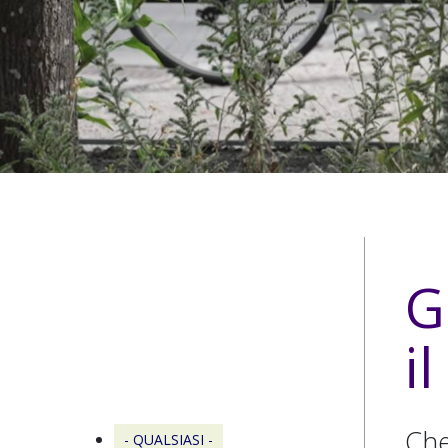
G
i
Che
- QUALSIASI -