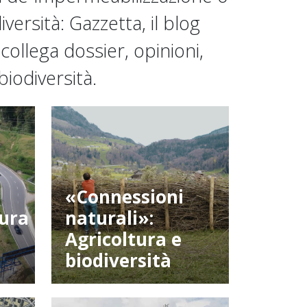
versità: Gazzetta, il blog
ollega dossier, opinioni,
iodiversità.
«Connessioni
tura
naturali»:
Agricoltura e
biodiversità