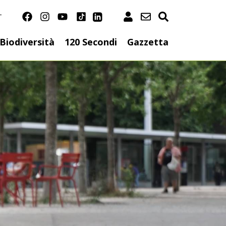
T
on
Biodiversità
120 Secondi
Gazzetta