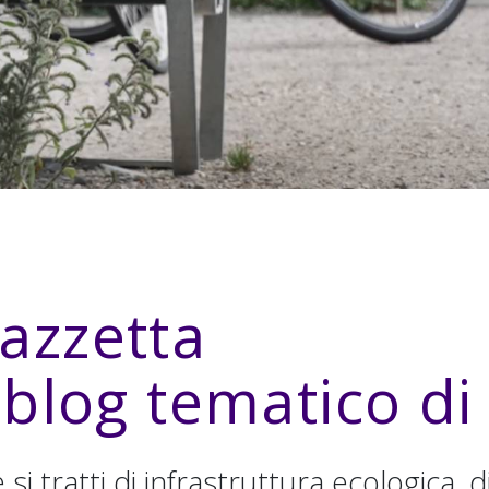
azzetta
l blog tematico d
 si tratti di infrastruttura ecologica,