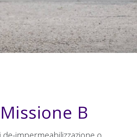
i Missione B
 di de-impermeabilizzazione o