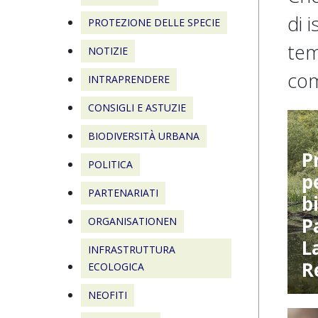
di 
PROTEZIONE DELLE SPECIE
tem
NOTIZIE
com
INTRAPRENDERE
CONSIGLI E ASTUZIE
BIODIVERSITÀ URBANA
P
POLITICA
p
PARTENARIATI
b
P
ORGANISATIONEN
L
INFRASTRUTTURA
R
ECOLOGICA
NEOFITI