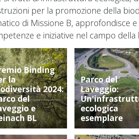
istruzioni per la promozione della biodi
atico di Missione B, approfondisce e c
petenze e iniziative nel campo della b
remio Binding
er la
Parco del
iodiversità 2024:
Laveggio:
arco del
Un'infrastrut
aveggio e
ecologica
einach BL
esemplare