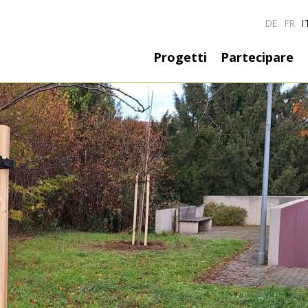
DE
FR
I
Hauptnavigati
Progetti
Partecipare