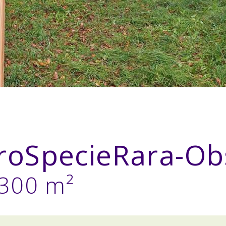
roSpecieRara-O
'300 m²