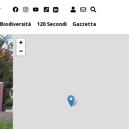
T
on
Biodiversità
120 Secondi
Gazzetta
+
−