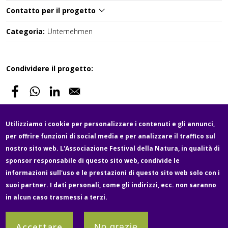
Contatto per il progetto
Categoria:
Unternehmen
Condividere il progetto:
Utilizziamo i cookie per personalizzare i contenuti e gli annunci,
per offrire funzioni di social media e per analizzare il traffico sul
Fußzeile
nostro sito web. L'Associazione Festival della Natura, in qualità di
Newsletter
Über uns
Contatto
Media
sponsor responsabile di questo sito web, condivide le
informazioni sull'uso e le prestazioni di questo sito web solo con i
suoi partner. I dati personali, come gli indirizzi, ecc. non saranno
Legale e protezione dei dati
Impressum
in alcun caso trasmessi a terzi.
Partner
Accettare
No grazie