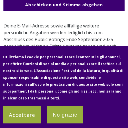
Abschicken und Stimme abgeben
Deine E-Mail-Adresse sowie allfällige weitere
persönliche Angaben werden lediglich bis zum
Abschluss des Public Votings Ende September 2025
gespeichert, nicht an Dritte weitergegeben und nach
Abschluss des Wettbewerbs gelöscht. Mehr zum
Utilizziamo i cookie per personalizzare i contenuti e gli annunci,
Datenschutz
.
per offrire funzioni di social media e per analizzare il traffico sul
Fußzeile
nostro sito web. L'Associazione Festival della Natura, in qualità di
Newsletter
Über uns
Contatto
Media
sponsor responsabile di questo sito web, condivide le
informazioni sull'uso e le prestazioni di questo sito web solo con i
suoi partner. I dati personali, come gli indirizzi, ecc. non saranno
Legale e protezione dei dati
Impressum
in alcun caso trasmessi a terzi.
Partner
Accettare
No grazie