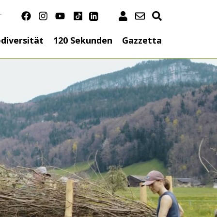
T
n
diversität
120 Sekunden
Gazzetta