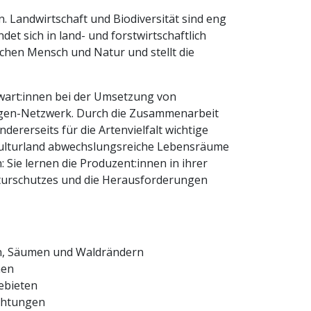
n. Landwirtschaft und Biodiversität sind eng
et sich in land- und forstwirtschaftlich
chen Mensch und Natur und stellt die
twart:innen bei der Umsetzung von
ligen-Netzwerk. Durch die Zusammenarbeit
dererseits für die Artenvielfalt wichtige
 Kulturland abwechslungsreiche Lebensräume
n: Sie lernen die Produzent:innen in ihrer
aturschutzes und die Herausforderungen
ken, Säumen und Waldrändern
men
ebieten
ichtungen