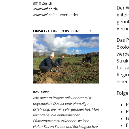
8010 Zürich
Der W
www.wwf.ch/de
mitei
www.wwf.ch/naturverbindet
genut
Verne
EINSÄTZE FÜR FREIWILLIGE
Das P
ökolo
werde
Struk
für z
Regio
einer
Reviews:
Folge
«An diesem Projekt teilzunehmen ist
unglaublich. Das ist eine einmalige
P
Erfahrung, die mir sehr gefallen hat. Man
P
lernt dabei die einheimischen
B
Pflanzenarten zu erkennen, welche
E
vielen Tieren Schutz und Rückzugsplätze