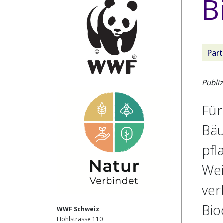
B
Par
Publi
Für
Bäu
pfl
Wei
ver
Bio
WWF Schweiz
Hohlstrasse 110