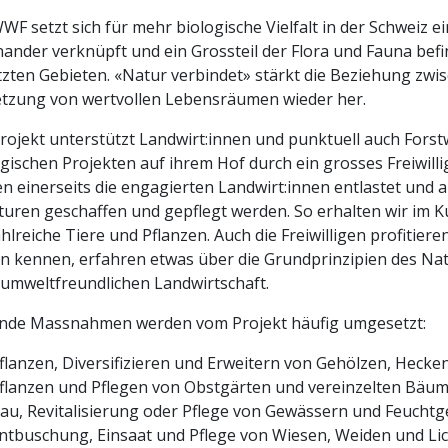
WF setzt sich für mehr biologische Vielfalt in der Schweiz ei
nander verknüpft und ein Grossteil der Flora und Fauna befind
zten Gebieten. «Natur verbindet» stärkt die Beziehung zwis
tzung von wertvollen Lebensräumen wieder her.
rojekt unterstützt Landwirt:innen und punktuell auch Fors
gischen Projekten auf ihrem Hof durch ein grosses Freiwil
n einerseits die engagierten Landwirt:innen entlastet und an
turen geschaffen und gepflegt werden. So erhalten wir im
ahlreiche Tiere und Pflanzen. Auch die Freiwilligen profitiere
n kennen, erfahren etwas über die Grundprinzipien des N
 umweltfreundlichen Landwirtschaft.
nde Massnahmen werden vom Projekt häufig umgesetzt:
flanzen, Diversifizieren und Erweitern von Gehölzen, Hec
flanzen und Pflegen von Obstgärten und vereinzelten Bäu
au, Revitalisierung oder Pflege von Gewässern und Feuchtg
ntbuschung, Einsaat und Pflege von Wiesen, Weiden und L