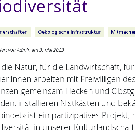
iodiversität
tnerschaften
Oekologische Infrastruktur
Mitmache
ziert von Admin am
3. Mai 2023
 die Natur, für die Landwirtschaft, für
er:innen arbeiten mit Freiwilligen d
anzen gemeinsam Hecken und Obstgä
den, installieren Nistkästen und be
bindet» ist ein partizipatives Projek
diversität in unserer Kulturlandschaft