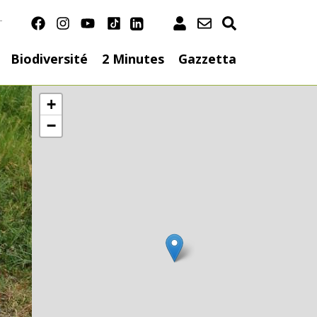
T
ation
Biodiversité
2 Minutes
Gazzetta
+
−