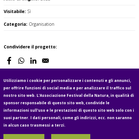
Visitabile:
Sì
Categoria:
Organisation
Condividere il progetto:
Utilizziamo i cookie per personalizzare i contenuti e gli annunci,
per offrire funzioni di social media e per analizzare il traffico sul
Fußzeile
nostro sito web. L'Associazione Festival della Natura, in qualità di
Newsletter
Über uns
Contatto
Media
sponsor responsabile di questo sito web, condivide le
informazioni sull'uso e le prestazioni di questo sito web solo con i
suoi partner. I dati personali, come gli indirizzi, ecc. non saranno
Legale e protezione dei dati
Impressum
in alcun caso trasmessi a terzi.