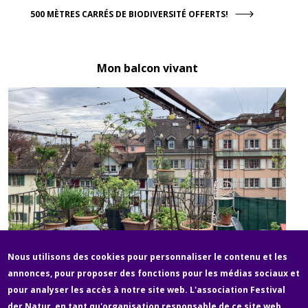
500 MÈTRES CARRÉS DE BIODIVERSITÉ OFFERTS!
Mon balcon vivant
Nous utilisons des cookies pour personnaliser le contenu et les
VERS LE SITE
annonces, pour proposer des fonctions pour les médias sociaux et
pour analyser les accès à notre site web. L'association Festival
Fußzeile
der Natur, en tant qu'organisation responsable de ce site web,