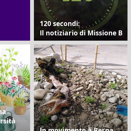
120 secondi:
Il notiziario di Missione B
na
rsità
In movimento à Berna