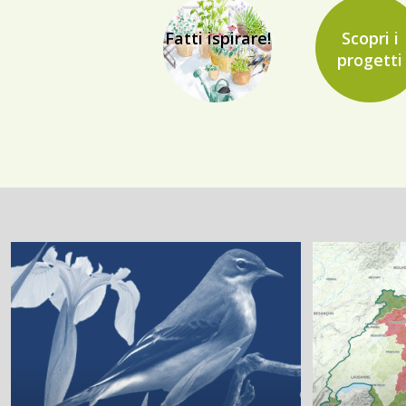
Fatti ispirare!
Scopri i
progetti