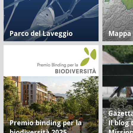
Parco del Laveggio
Mappa d
Gazett
Premio binding per la
Il blog
biodiversità 2025
Missio