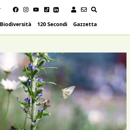
T
on
Biodiversità
120 Secondi
Gazzetta