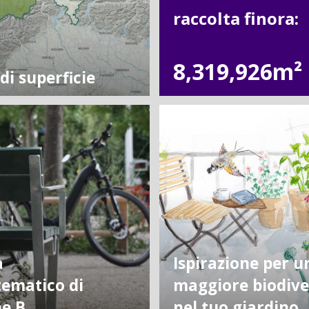
raccolta finora:
8,319,926m²
i superficie
a
Ispirazione per u
 tematico di
maggiore biodive
ne B
nel tuo giardino